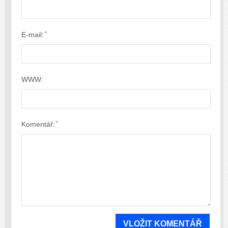
*
E-mail:
WWW:
*
Komentář: