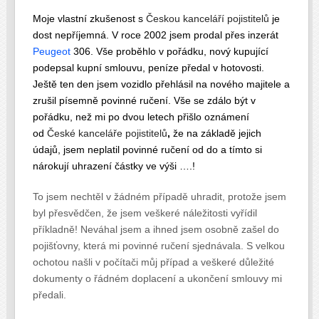
Moje vlastní zkušenost s
Českou kanceláří pojistitelů
je
dost nepříjemná. V roce 2002 jsem prodal přes inzerát
Peugeot
306. Vše proběhlo v pořádku, nový kupující
podepsal kupní smlouvu, peníze předal v hotovosti.
Ještě ten den jsem vozidlo přehlásil na nového majitele a
zrušil písemně povinné ručení. Vše se zdálo být v
pořádku, než mi po dvou letech přišlo oznámení
od
České kanceláře pojistitelů
,
že na základě jejich
údajů, jsem neplatil povinné ručení od do a tímto si
nárokují uhrazení částky ve výši ….!
To jsem nechtěl v žádném případě uhradit, protože jsem
byl přesvědčen, že jsem veškeré náležitosti vyřídil
příkladně! Neváhal jsem a ihned jsem osobně zašel do
pojišťovny, která mi povinné ručení sjednávala. S velkou
ochotou našli v počítači můj případ a veškeré důležité
dokumenty o řádném doplacení a ukončení smlouvy mi
předali.