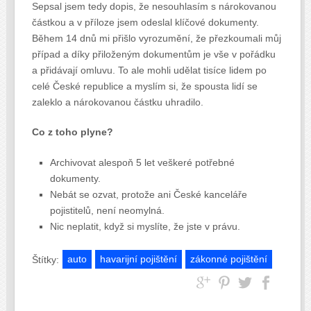
Sepsal jsem tedy dopis, že nesouhlasím s nárokovanou
částkou a v příloze jsem odeslal klíčové dokumenty.
Během 14 dnů mi přišlo vyrozumění, že přezkoumali můj
případ a díky přiloženým dokumentům je vše v pořádku
a přidávají omluvu. To ale mohli udělat tisíce lidem po
celé České republice a myslím si, že spousta lidí se
zaleklo a nárokovanou částku uhradilo.
Co z toho plyne?
Archivovat alespoň 5 let veškeré potřebné
dokumenty.
Nebát se ozvat, protože ani České kanceláře
pojistitelů,
není neomylná.
Nic neplatit, když si myslíte, že jste v právu.
auto
havarijní pojištění
zákonné pojištění
Štítky: