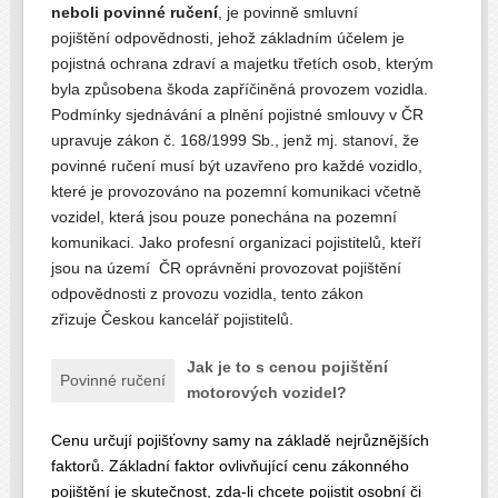
neboli
povinné ručení
, je povinně smluvní
pojištění
odpovědnosti, jehož základním účelem je
pojistná ochrana zdraví a majetku třetích osob, kterým
byla způsobena škoda zapříčiněná provozem vozidla.
Podmínky sjednávání a plnění pojistné smlouvy v ČR
upravuje zákon č. 168/1999 Sb., jenž mj. stanoví, že
povinné ručení musí být uzavřeno pro každé vozidlo,
které je provozováno na pozemní komunikaci včetně
vozidel, která jsou pouze ponechána na pozemní
komunikaci. Jako profesní organizaci pojistitelů, kteří
jsou na území ČR
oprávněni provozovat pojištění
odpovědnosti z provozu vozidla, tento zákon
zřizuje Českou kancelář pojistitelů.
Jak je to s cenou pojištění
Povinné ručení
motorových vozidel?
Cenu určují pojišťovny samy na základě nejrůznějších
faktorů. Základní faktor ovlivňující cenu zákonného
pojištění je skutečnost, zda-li chcete pojistit osobní či