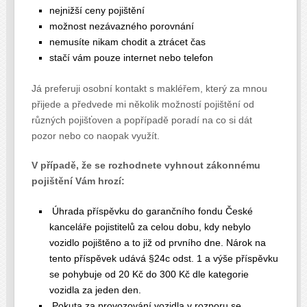
nejnižší ceny pojištění
možnost nezávazného porovnání
nemusíte nikam chodit a ztrácet čas
stačí vám pouze internet nebo telefon
Já preferuji osobní kontakt s makléřem, který za mnou
přijede a předvede mi několik možností pojištění od
různých pojišťoven a popřípadě poradí na co si dát
pozor nebo co naopak využít.
V případě, že se rozhodnete vyhnout zákonnému
pojištění Vám hrozí:
Úhrada příspěvku do garančního fondu České
kanceláře pojistitelů za celou dobu, kdy nebylo
vozidlo pojištěno a to již od prvního dne. Nárok na
tento příspěvek udává §24c odst. 1 a výše příspěvku
se pohybuje od 20 Kč do 300 Kč dle kategorie
vozidla za jeden den.
Pokuta za provozování vozidla v rozporu se